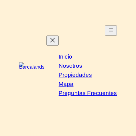
Saltar
al
contenido
Inicio
Nosotros
Propiedades
Mapa
Preguntas Frecuentes
Fincas Agrícolas en