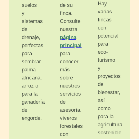
Hay
suelos
de su
varias
y
finca.
fincas
sistemas
Consulte
con
de
nuestra
potencial
drenaje,
página
para
perfectas
principal
eco-
para
para
turismo
sembrar
conocer
y
palma
más
proyectos
africana,
sobre
de
arroz o
nuestros
bienestar,
para la
servicios
así
ganadería
de
como
de
asesoría,
para la
engorde.
viveros
agricultura
forestales
sostenible.
con