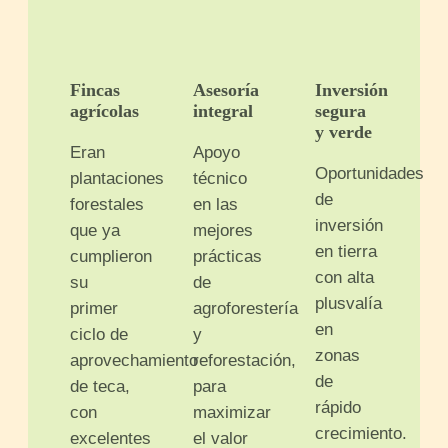
Fincas
Asesoría
Inversión
agrícolas
integral
segura
y verde
Eran
Apoyo
Oportunidades
plantaciones
técnico
de
forestales
en las
inversión
que ya
mejores
en tierra
cumplieron
prácticas
con alta
su
de
plusvalía
primer
agroforestería
en
ciclo de
y
zonas
aprovechamiento
reforestación,
de
de teca,
para
rápido
con
maximizar
crecimiento.
excelentes
el valor