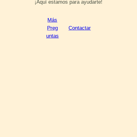
¡Aquí estamos para ayudarte!
Más
Preg
Contactar
untas
Email
¿Tiene dudas? Contáctenos por más
información