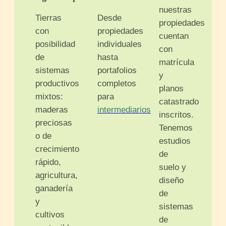
nuestras
Tierras
Desde
propiedades
con
propiedades
cuentan
posibilidad
individuales
con
de
hasta
matrícula
sistemas
portafolios
y
productivos
completos
planos
mixtos:
para
catastrado
maderas
intermediarios
inscritos.
preciosas
Tenemos
o de
estudios
crecimiento
de
rápido,
suelo y
agricultura,
diseño
ganadería
de
y
sistemas
cultivos
de