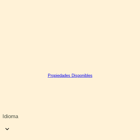
Venta Costa Rica con
Gran Potencial
Productivo
Invierte en fincas agrícolas, silviculturales, agroforestales
o agrosilvopastoriles en las regiones Pacífico Central y
Sur de Costa Rica para uso agropecuario y forestal.
Propiedades Disponibles
Idioma